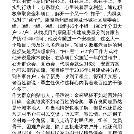
为民的责任意识记在心上、扛在肩上、抓在手上、落
实到行动上，心系群众、心里装着群众利益，通过积
极争取资金和项目，解开一个又一个“扣子”，为群众
找对了“路子”。康隆新州建设涉及环城社区居委会1
组、3组、4组、9组、10组共5个小组，1982年分田大
户122户，从找项目到康隆新州建成房屋分到各家各
户历时3年时间，他没有睡过一个安稳觉，这么大一
个项目，涉及这么多老百姓，项目失败那老百姓的利
益损失是无法想象的。“白+黑” “5+2”的工作方式对
他来说是家常便饭，在该项目实施近一年的过程中，
召开群众会、党员会、代表会就达316次，安置方案
他可以倒背如流。项目终于于2016年1月建成并分配
到各家各户，有了新房、收到了租金、得到了实惠，
老百姓都说：季主任像你这样心内装着老百姓的干部
不多了。
作为群众的贴心人，俗话说：金杯银杯不如老百姓的
口碑，金奖银奖不如老百姓的夸奖，季存良同志虽然
是环城本地人，对当地情况也很了解，但是他还是经
常走村串户与村民交谈，听民声、察民情。他走遍了
全村每一个角落，重点走访了村民代表、组长、党员
骨干、困难户家庭。除了直接走访农户外，他还利用
休息时间，分片到村民家中召开民情恳谈会，直接倾