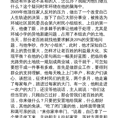
围还有许多还不富裕的人，怎么办？我能为他们做点
什么？这个疑问时常环绕在他的脑海中。
2009年他顶住家人反对的压力，做出了一个改变自己
人生轨迹的决策，放下了自己大部分事业，被推选为
环城社区居民委员会第六村民小组组长。上任的第一
天，他傻了眼，许多棘手的事让他难于处理，尤其是
环城小学的异地新建问题，占用了本组农户的土地。
当天，部分老百姓就找他要求解决20%的安置地问
题，与他争吵。作为“小组长”，此时，他才深知自己
肩上的责任重大，怎样才让老百姓的利益最大化、实
现平衡？在他的心里勾画出一幅美好蓝图，把临街春
光路旁的土地统一规划成商业城，说干就干，可怎知
要想干成一件事有多难。首先是做群众工作，要得到
群众的支持理解。他每天晚上上门串户，和农户们谈
心、谈想法，征求村民们的意见，两个多月，他走遍
了每家每户，踏进过每家的大门。有一次，他刚走进
一农户的大门，还没等他说话，主人就说：“你们这
些当官的，只顾自己过好，那会管我们老百姓的死
活，你来做什么？只要把安置地给我家，什么都好
说，其他的免谈。”吃了闭门羹的他，始终面带微笑
和蔼可亲的说：“来你家串串门。”说着，自己拿了一
个凳子坐下来，主动和主人拉起家常，等对方愿意和