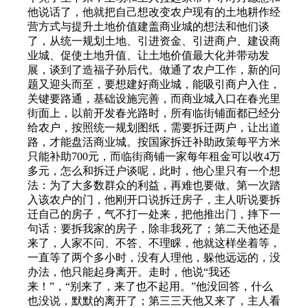
他说话了，他就把自己想改变农户现有的土地耕作经
营方式与提升土地价值建盖商业城的想法和他们谈
了，从统一规划土地、引进资金、引进商户、建设商
业城、促使土地升值、让土地价值最大化并带动发
展，谈到了造福子孙后代。做通了农户工作，新的问
题又迎头而至，要想建好商业城，能吸引商户入住，
关键要路通，基础设施完善，而商业城入口在春光里
街面上，以前开发春光路时，所有临街铺面都已经分
给农户，按照统一规划图纸，需要拆迁两户，让出道
路，才能盘活商业城。按国家拆迁补助政策每平方米
只能补助700元，而临街商铺一家每年租金可以收4万
多元，怎么和拆迁户谈呢，此时，他心里只有一个想
法：为了大多数群众的利益，再难也要做。第一次踏
入该农户的门，他刚开口说拆迁房子，主人听说要拆
迁自己的房子，气不打一处来，把他推出门，摔下一
句话：要拆我家的房子，除非我死了；第二天他还是
来了，人家不问、不答、不理睬，他就这样坐着等，
一直等了两个多小时，没有人理他，躲他远远的，没
办法，他只能起身离开。走时，他说“我还
来！”，“别来了，来了也不起用。”他没回答，什么
也没说，默默的离开了；第三三天他又来了，主人看