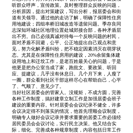
听群众呼声，宣传政策。及时整理群众反映的问题，
分析原因，提出对策建议，写出分析，报居委会和街
道有关领导。通过他的走访了解，明确了保障性住房
用地建设；四组串桥旧城改造等遗留问题。季存良同
志深知环城社区地理位置处城郊接合部，各种矛盾层
出不穷。自己必须真诚对待每一个反映问题的村民，
面对矛盾不回避，公平、公正地提出自己观点和意
见，努力化解矛盾纠纷，把不稳定因素消灭在萌芽状
态。尤其是在保障性住房用的建设，20%余留集体建
设用地上和迁坟工作，是老百姓最关心的问题，于是
他更是把办公室当成了家，跑批文、要政策、听回
应、提建议，几乎没有休息日。几个月下来，人瘦了
一圈，群众看到社区干部这样尽心在帮助自己，心平
了、气顺了、意见少了。
当好社区居委会的管家人。没规矩，不成方圆，完善
各种工作制度，搞好建章立制工作是加强居委会班子
建设的重要内容。针对居委会会议纪录不健全，许多
会议决定得不到落实的情况，他首先理顺会议制度，
明确专人做好会议记录并要求重要的居委工作必须经
居民委员会会议讨论，实行民主决策。他又结合实
际，细化、完善成各种规章制度，内容包括日常工作