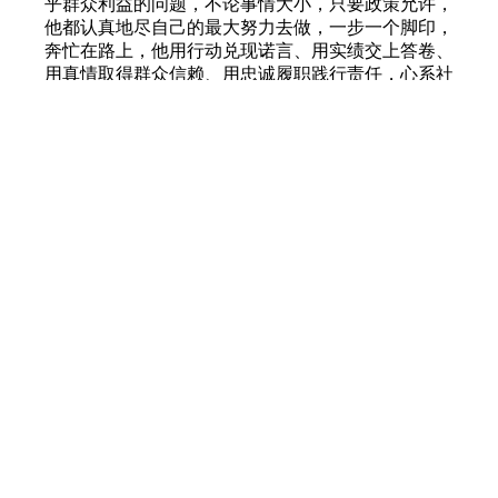
乎群众利益的问题，不论事情大小，只要政策允许，
他都认真地尽自己的最大努力去做，一步一个脚印，
奔忙在路上，他用行动兑现诺言、用实绩交上答卷、
用真情取得群众信赖、用忠诚履职践行责任，心系社
区情牵选民，今后他会更好的履行人大代表的责任，
建言献策，为街道的发展献出自己的一份力量。
全国人大
|
中国政府网
|
云南人大
|
云南政府网
|
曲靖
政府网
|
曲靖珠江网站
|
新华网
|
CCTV
|
人民网
|
曲
靖新闻
|
曲靖文明网
版权所有：曲靖市人民代表大会常务委员会
滇ICP备06006886号-1
通信地址：云南省曲靖市文昌街67号
邮政编码：655000 网站信箱：
qjrd@vip.163.com
技术支持：
曲靖珠江网
网上不良信息举报电话：
12377