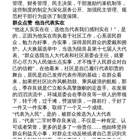
管理、财务管理、民主决策，干部激励约束机制等，
这些制度的制定为深化居务公开、加强民主管理、规
范村干部行为提供了制度保障。
群众点赞 他当代表实在
“他这人实实在在，选他当代表我们感到实在！”，是
的，正因为他实在而执着于社区工作，心系居民群
众，勉力办好事、办实事，深得居民群众的爱戴和拥
护。人大换届选举中，当选为陆良县第十七届人大代
表。“群众选我当人大代表和社区居委会主任，就要
尽心尽力为人民做出点实事，才不愧于人民群众对自
己的信赖”，在他看来，社区是自己履行代表职责的
舞台，居民是自己发挥代表作用的基础；在群众看
来，如果把社区比作风帆劲鼓、乘风破浪的航船，那
么，季存良就是伫立船头高擎旗帜的定盘手。在发展
的滔滔洪流中，环城居委会在季存良等一班人的带领
下，转千湾，过千滩，劈波斩浪，一路前行，干好了
一件又一件实事、取得了一个又一个成绩。
“代表为人民”，是的，被群众推选为人大代表
后，“代表”二字对季存良来说，不仅是一种肯定、认
可或者荣誉，更多的是多了一份责任……他始终坚持
群众利益无小事，对群众主动反映或者自己意识到关