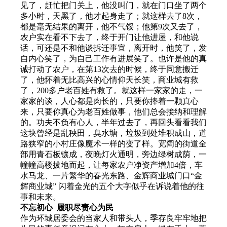
见了，赶忙把门关上，他没叫门，就在门口坐了两个
多小时，天黑了，他才起身走了；就这样去了8次，
都是毫无结果的离开，他不气馁；他第9次又去了，
农户实在看不下去了，终于开门让他进屋，和他说
话，可还是不和他谈拆迁事宜，离开时，他笑了，发
自内心笑了，为自己工作有进展笑了。也许是他的真
诚打动了农户，在第13次去的时候，终于同意搬迁
了，他怀着无比高兴的心情仰天长笑，商业城有救
了，200多户老百姓有救了。就这样一家家的走，一
家家的谈，人心都是肉长的，只要你捧着一颗真心
来，只要你真心为老百姓做事，他们总会接纳和理解
的。功夫不负有心人，半年过去了，再回头看看我们
这块曾经是乱秧田，臭水塘，垃圾到处堆积成山，道
路狭窄的小村庄像魔术一样的变了样。宽阔的街道全
部用青石板镶成，夜晚灯火通明，旁边绿树成荫，一
幢幢高楼拔地而起，让每家农户净资产增加4倍，车
水马龙、一片繁华的春光东路、金辉商业城门口“金
辉商业城” 闪着金光的五个大字似乎在诉说着他的往
事和未来。
不忘初心 履职尽责心为民
作为环城居委会的当家人和带头人，季存良牢牢地把