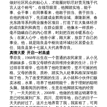
做好社区民众的贴心人，才能履好职尽好责无愧于代
言人这个称号”，在领导眼里，他脚踏实地，能干
事、会干事；在同事看来，他敢于担当、善于担当，
在他的推动下，先后建成金辉商业城、康隆新洲、春
光东路等系列商业服务区项目，打造了壮大集体经济
的成功案列和典范；在群众眼里，他像水一样质朴，
毫不隐瞒自己的内心世界，时刻把百姓冷暖系在心
头；在家人心中，他舍小家，顾大家，放弃了自己的
事业。他，就是陆良县中枢街道环城社区居委会主
任、陆良县第十七届人大代表季存良。
真情大爱 开启一村昌盛
季存良，1968年出生在一个普通的农民家里，从小兄
弟姊妹多，仅靠父母耕作农田维持全家的生计，日子
过得非常艰辛，也培养了他吃苦耐劳，坚不可摧的性
格。父母的善良、质朴、踏实为人处事风格深深地影
响了他，为了改变穷困的生活，从小就和小伙伴们贩
卖冰棍，水果，培养了他精明能干，善于理财的聪明
头脑。随着阅历的增长，生意在他脚踏实地的经营
下，一天天的壮大，2008年，他做的生猪运销屠宰生
意已经拓展到广东、四川、昆明等地，自己的日子一
天天的好过了。这片土地养育了我，我富裕了，可周