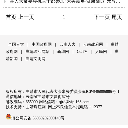
县人大常委会机关干部参加“大美爨乡·健康陆良”元宵节欢乐跑活动
首页 上一页
1
下一页 尾页
全国人大
|
中国政府网
|
云南人大
|
云南政府网
|
曲靖
政府网
|
曲靖珠江网站
|
新华网
|
CCTV
|
人民网
|
曲
靖新闻
|
曲靖文明网
版权所有：曲靖市人民代表大会常务委员会
滇ICP备06006886号-1
通信地址：云南省曲靖市文昌街67号
邮政编码：655000 网站信箱：
qjrd@vip.163.com
技术支持：
曲靖珠江网
网上不良信息举报电话：
12377
滇公网安备 53030202000149号