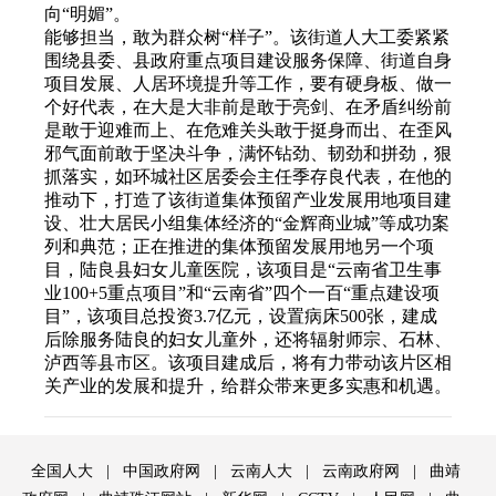
向“明媚”。
能够担当，敢为群众树“样子”。该街道人大工委紧紧
围绕县委、县政府重点项目建设服务保障、街道自身
项目发展、人居环境提升等工作，要有硬身板、做一
个好代表，在大是大非前是敢于亮剑、在矛盾纠纷前
是敢于迎难而上、在危难关头敢于挺身而出、在歪风
邪气面前敢于坚决斗争，满怀钻劲、韧劲和拼劲，狠
抓落实，如环城社区居委会主任季存良代表，在他的
推动下，打造了该街道集体预留产业发展用地项目建
设、壮大居民小组集体经济的“金辉商业城”等成功案
列和典范；正在推进的集体预留发展用地另一个项
目，陆良县妇女儿童医院，该项目是“云南省卫生事
业100+5重点项目”和“云南省”四个一百“重点建设项
目”，该项目总投资3.7亿元，设置病床500张，建成
后除服务陆良的妇女儿童外，还将辐射师宗、石林、
泸西等县市区。该项目建成后，将有力带动该片区相
关产业的发展和提升，给群众带来更多实惠和机遇。
全国人大
|
中国政府网
|
云南人大
|
云南政府网
|
曲靖