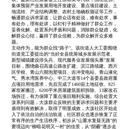
集体预留产业发展用地开发建设、重点项目建设、土
地流转、产业结构调整、农村土地确权颁证等工作，
畅通群众诉求渠道，让群众话有处说，难有处求，事
有处办，理有处讲，以钉钉子精神做好了群众工作，
妥善化解、处置系列矛盾和问题，消除群众疑虑，化
解群众心结，赢得了群众信赖，为群众解开众多难
题。
主动作为，能为群众找“路子”。该街道人大工委围绕
街道党工委提出的“当好全县统筹城乡发展示范者、
新型城镇建设排头兵、现代服务业发展领头雁”发展
目标，围绕曲召高速公路改扩建、滨江路续建、西片
区学校、青山六期泡塑项目、吉冲变电站、青山液化
气、秀水湾医养中心、中三大道等14个县委县政府重
点项目用地需求，先后完成了1460亩土地征收、825
冢坟冢搬迁、6200平米房屋建筑面积拆除、13家改石
场拆迁，有力保障了重点项目顺利实施。综合处置大
泼系列问题，大泼群众反映的主要诉求问题和主要矛
盾得到有效解决，取得了明显成效，大泼社区开始走
入了依法自治的法治轨道，社区群众也逐步恢复了正
常有序的生产生活秩序，初步从“山重水复疑无路”的
窘境迈向“柳暗花明又一村”的佳景，从“阴霾”逐步走