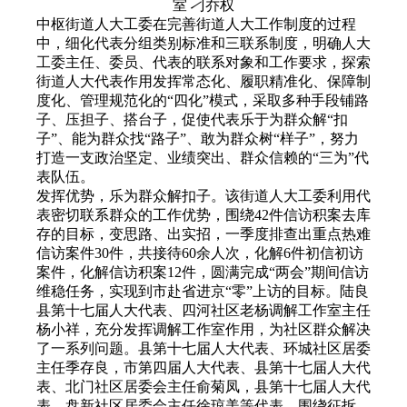
室 刁乔权
中枢街道人大工委在完善街道人大工作制度的过程
中，细化代表分组类别标准和三联系制度，明确人大
工委主任、委员、代表的联系对象和工作要求，探索
街道人大代表作用发挥常态化、履职精准化、保障制
度化、管理规范化的“四化”模式，采取多种手段铺路
子、压担子、搭台子，促使代表乐于为群众解“扣
子”、能为群众找“路子”、敢为群众树“样子”，努力
打造一支政治坚定、业绩突出、群众信赖的“三为”代
表队伍。
发挥优势，乐为群众解扣子。该街道人大工委利用代
表密切联系群众的工作优势，围绕42件信访积案去库
存的目标，变思路、出实招，一季度排查出重点热难
信访案件30件，共接待60余人次，化解6件初信初访
案件，化解信访积案12件，圆满完成“两会”期间信访
维稳任务，实现到市赴省进京“零”上访的目标。陆良
县第十七届人大代表、四河社区老杨调解工作室主任
杨小祥，充分发挥调解工作室作用，为社区群众解决
了一系列问题。县第十七届人大代表、环城社区居委
主任季存良，市第四届人大代表、县第十七届人大代
表、北门社区居委会主任俞菊凤，县第十七届人大代
表、盘新社区居委会主任徐琼美等代表，围绕征拆、